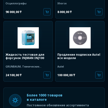
Осциллографы
Xhorse
90 000,00
₸
8 000,00
₸
Жидкость тестовая для
Продление подписки Autel
форсунок INJMAN INJ100
все модели
GRUNBAUM
,
Технические
Autel
жидкости
24 100,00
₸
100 000,00
₸
Более 1000 товаров
в каталоге
Постоянное обновление ассортимента