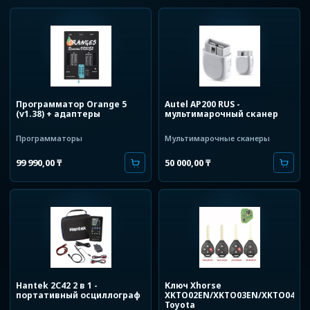
Программатор Orange 5
Autel AP200 RUS -
(v1.38) + адаптеры
мультимарочный сканер
Программаторы
Мультимарочные сканеры
99 990,00
₸
50 000,00
₸
Hantek 2С42 2 в 1 -
Ключ Xhorse
портативный осциллограф
XKTO02EN/XKTO03EN/XKTO04EN
Toyota