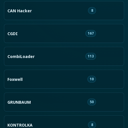
CAN Hacker
8
CGDI
167
CombiLoader
113
Foxwell
10
GRUNBAUM
50
KONTROLKA
8