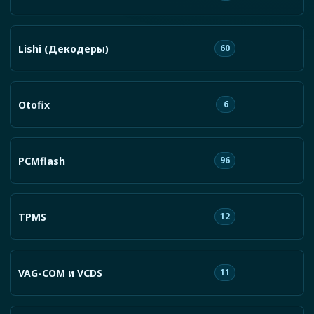
Lishi (Декодеры)
60
Otofix
6
PCMflash
96
TPMS
12
VAG-COM и VCDS
11